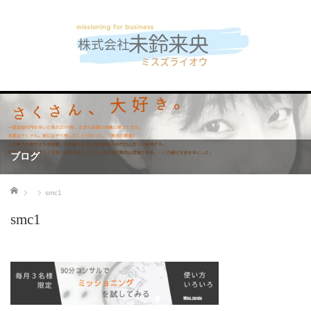
ブログ
ホーム
smc1
smc1